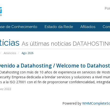
Po
ase de Conhecimento
Estado da Rede
Afiliados
Con
ícias
As últimas notícias DATAHOSTIN
Anúncios
Ago 2026
venido a Datahosting / Welcome to Datahost
atahosting con más de 10 años de experiencia en servicios de Hostin
urity Empresa dedicada a brindar servicios y soluciones a nivel mun
s a la ISO 27001 con el fin de proporcionar confidencialidad, integridad
Dez 2022
Powered by
WHMCompleteSol