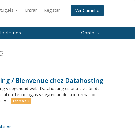
rtuguês
Entrar
Registar
Ver Carrinho
tacte-nos
Conta
G
ing / Bienvenue chez Datahosting
g y seguridad web. Datahosting es una división de
dial en Tecnologías y seguridad de la información
 y ...
Ler Mais »
ution