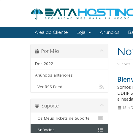
Área do Cliente
Loja
Anúncios
B
Not
Por Mês
Dez 2022
Suporte
Anúncios anteriores...
Bien
Ver RSS Feed
Somos D
DDHP Sec
alineada
Suporte
15th 
Os Meus Tickets de Suporte
Anúncios